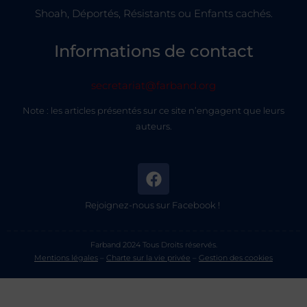
Shoah, Déportés, Résistants ou Enfants cachés.
Informations de contact
secretariat@farband.org
Note : les articles présentés sur ce site n’engagent que leurs
auteurs.
Rejoignez-nous sur Facebook !
Farband 2024 Tous Droits réservés.
Mentions légales
–
Charte sur la vie privée
–
Gestion des cookies