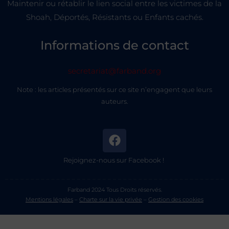
Maintenir ou rétablir le lien social entre les victimes de la
Shoah, Déportés, Résistants ou Enfants cachés.
Informations de contact
secretariat@farband.org
Note : les articles présentés sur ce site n’engagent que leurs
auteurs.
Rejoignez-nous sur Facebook !
Farband 2024 Tous Droits réservés.
Mentions légales
–
Charte sur la vie privée
–
Gestion des cookies