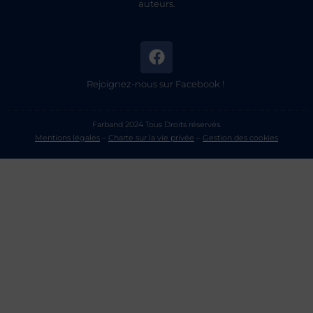
auteurs.
Rejoignez-nous sur Facebook !
Farband 2024 Tous Droits réservés.
Mentions légales
–
Charte sur la vie privée
–
Gestion des cookies