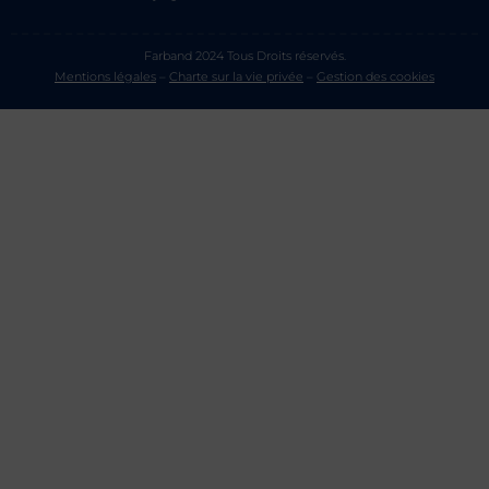
Farband 2024 Tous Droits réservés.
Mentions légales
–
Charte sur la vie privée
–
Gestion des cookies